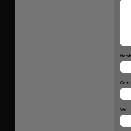
Español España
Estrenos
Estrenos de Cine
Familia
Fantasia
Nomb
Filipino
Finés AC3 5.1
Finlandés
Corre
Frances
Full HD 1080p
Web
Gallego
Georgiano