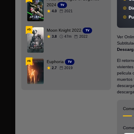
2024
TV
Di
Cingalés
4.0
2021
Pu
Colecciones
#5
Moon Knight 2022
TV
Comedia
3.8
47m
2022
Ver Onli
Subtitul
Coreano
Descarga
Crimen
El retor
#6
Euphoria
TV
Danes
vivientes
2.7
2019
pelicula 
Deporte
muertos v
descargar
Documental
descarga
Drama
Come
DVDFULL
DVDRip
Come