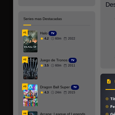
Des
Anime
Arabe
Series mas Destacadas
Armenio
#1
Halo
TV
Aventura
4.2
60m
2022
Bélica
BRRip 1080p
#2
Juego de Tronos
TV
BRRip 720p
3.5
60m
2011
Cantonés
Catalan
#3
Dragon Ball Super
TV
4.3
24m
2015
Checo
Tí
Chino
Fe
Ciencia ficción
#4
Arcane: League of Legends
Gé