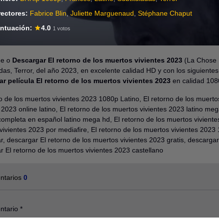
rectores:
Fabrice Blin
,
Juliette Marguenaud
,
Stéphane Chaput
ntuación:
4.0
1 votos
ne o
Descargar El retorno de los muertos vivientes 2023
(La Chose D
adas, Terror, del año 2023, en excelente calidad HD y con los siguient
r película El retorno de los muertos vivientes 2023
en calidad 108
no de los muertos vivientes 2023 1080p Latino, El retorno de los muerto
 2023 online latino, El retorno de los muertos vivientes 2023 latino me
completa en español latino mega hd, El retorno de los muertos vivientes
ivientes 2023 por mediafire, El retorno de los muertos vivientes 2023 1
, descargar El retorno de los muertos vivientes 2023 gratis, descargar E
r El retorno de los muertos vivientes 2023 castellano
ntarios
0
ntario
*