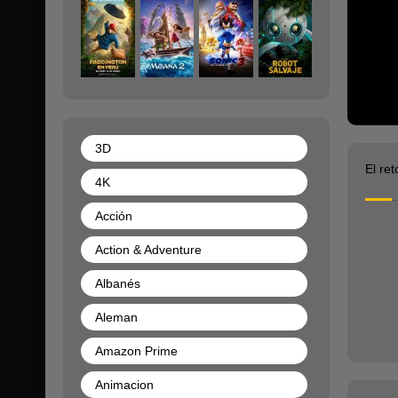
3D
El re
4K
Acción
Action & Adventure
Albanés
Aleman
Amazon Prime
Animacion