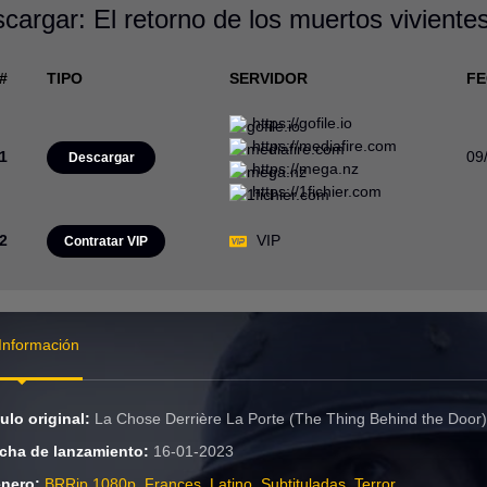
cargar: El retorno de los muertos viviente
#
TIPO
SERVIDOR
F
https://gofile.io
https://mediafire.com
1
09
Descargar
https://mega.nz
https://1fichier.com
2
VIP
Contratar VIP
Información
tulo original:
La Chose Derrière La Porte (The Thing Behind the Door
cha de lanzamiento:
16-01-2023
nero:
BRRip 1080p
,
Frances
,
Latino
,
Subtituladas
,
Terror