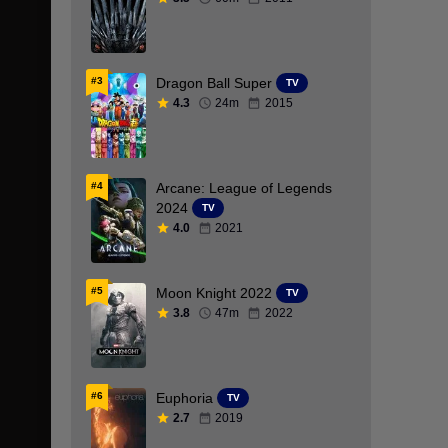
Cantonés
Catalan
#3
Dragon Ball Super
TV
4.3
24m
2015
Checo
Chino
Ciencia ficción
#4
Arcane: League of Legends
2024
TV
Cingalés
4.0
2021
Colecciones
#5
Moon Knight 2022
TV
Comedia
3.8
47m
2022
Coreano
Crimen
#6
Euphoria
TV
Danes
2.7
2019