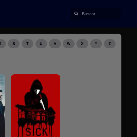
R
S
T
U
V
W
X
Y
Z