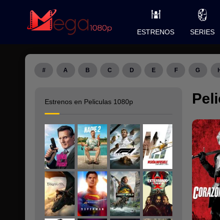
ESTRENOS
SERIES
#
A
B
C
D
E
F
G
Pel
Estrenos en Peliculas 1080p