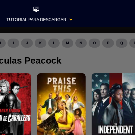
TUTORIAL PARA DESCARGAR
H
I
J
K
L
M
N
O
P
Q
iculas Peacock