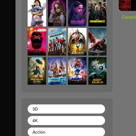
Corazó
3D
4K
Acción