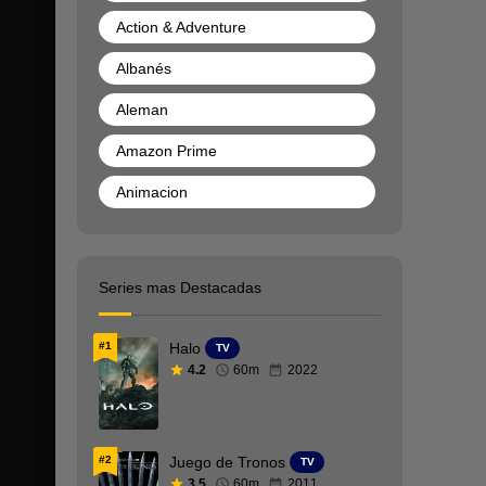
Action & Adventure
Albanés
Aleman
Amazon Prime
Animacion
Anime
Arabe
Series mas Destacadas
Armenio
#1
Halo
TV
Aventura
4.2
60m
2022
Bélica
BRRip 1080p
#2
Juego de Tronos
TV
BRRip 720p
3.5
60m
2011