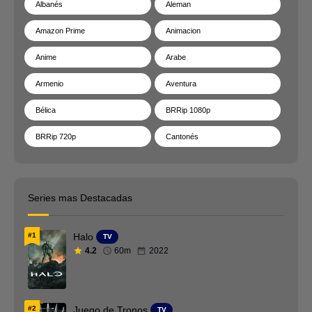
Albanés
Aleman
Amazon Prime
Animacion
Anime
Arabe
Armenio
Aventura
Bélica
BRRip 1080p
BRRip 720p
Cantonés
Catalan
Checo
Chino
Ciencia ficción
Series mas Destacadas
Cingalés
Colecciones
#1
Halo
TV
Comedia
Coreano
4.2
60m
2022
Crimen
Danes
Deporte
Documental
#2
Juego de Tronos
TV