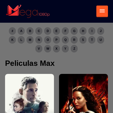
#
A
B
C
D
E
F
G
H
I
J
K
L
M
N
O
P
Q
R
S
T
U
V
W
X
Y
Z
Peliculas Max