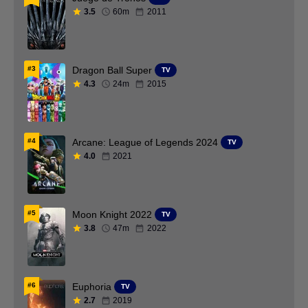
Drama
DVDFULL
3.5
60m
2011
DVDRip
Español España
Estrenos
Estrenos de Cine
#3
Dragon Ball Super
TV
4.3
24m
2015
Familia
Fantasia
Filipino
Finés AC3 5.1
Finlandés
Frances
#4
Arcane: League of Legends 2024
TV
4.0
2021
Full HD 1080p
Gallego
Georgiano
Griego
#5
Moon Knight 2022
TV
HBO
Hebreo
3.8
47m
2022
Hindi
Hindú
Historia
Holandes
#6
Euphoria
TV
HULU
Hungaro
2.7
2019