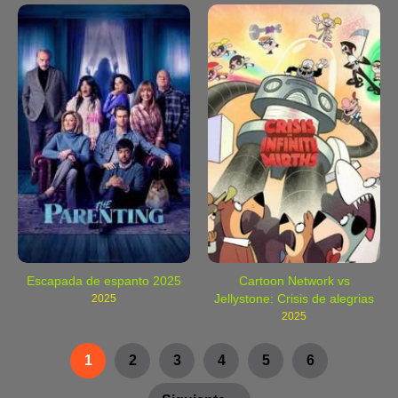
Escapada de espanto 2025
Cartoon Network vs
Jellystone: Crisis de alegrias
2025
infinitas 2025
2025
1
2
3
4
5
6