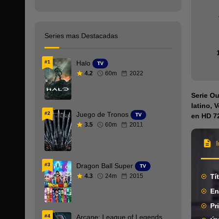
Anime
Arabe
Series mas Destacadas
Armenio
#1
Halo
TV
Aventura
4.2
60m
2022
Bélica
Serie Ou
BRRip 1080p
latino, 
#2
Juego de Tronos
TV
en HD 72
BRRip 720p
3.5
60m
2011
Cantonés
Catalan
#3
Dragon Ball Super
TV
4.3
24m
2015
Tí
Checo
En
Chino
Pr
Ciencia ficción
#4
Arcane: League of Legends