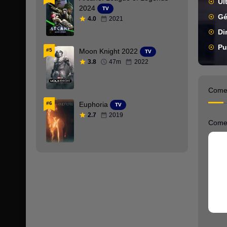
Úl
2024
TV
Cingalés
Gé
4.0
2021
Di
Colecciones
Pu
#5
Moon Knight 2022
TV
Comedia
3.8
47m
2022
Coreano
Come
Crimen
#6
Euphoria
TV
Danes
2.7
2019
Come
Deporte
Documental
Drama
DVDFULL
DVDRip