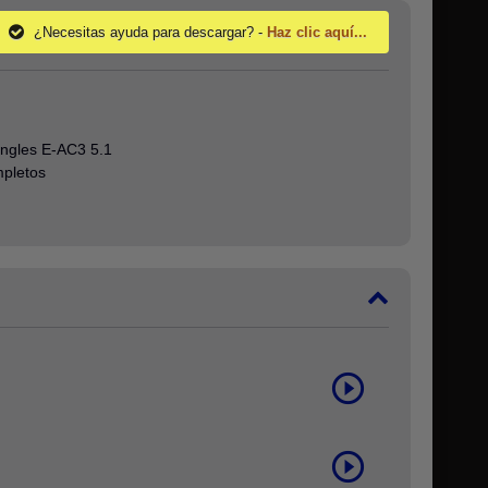
¿Necesitas ayuda para descargar? -
Haz clic aquí...
Ingles E-AC3 5.1
mpletos