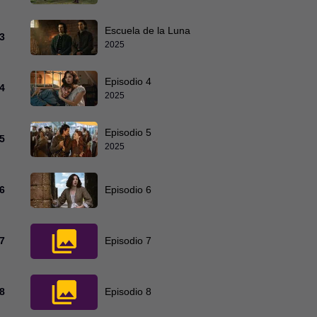
Escuela de la Luna
3
2025
Episodio 4
4
2025
Episodio 5
5
2025
6
Episodio 6
7
Episodio 7
8
Episodio 8