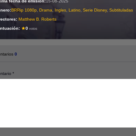
tima fecha de emisión:
15-08-2025
nero:
BRRip 1080p
,
Drama
,
Ingles
,
Latino
,
Serie Disney
,
Subtituladas
rectores:
Matthew B. Roberts
ntuación:
0
votos
ntarios
0
ntario
*