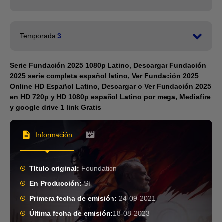
A la sombra de
1
Seldon
2023
Temporada
3
Una canción
Un atisbo de la
2
para el final de
oscuridad
Serie Fundación 2025 1080p Latino, Descargar Fundación
1
todo
2023
2025 serie completa español latino, Ver Fundación 2025
2025
Online HD Español Latino, Descargar o Ver Fundación 2025
El rey y el
en HD 720p y HD 1080p español Latino por mega, Mediafire
3
Sombras en la
plebeyo
y google drive 1 link Gratis
2
matemática
2023
2025
Donde las
Información
estrellas son
Episodio 3
4
3
más escasas
2025
2023
Título original:
Foundation
Episodio 4
Los visuales y
En Producción:
4
Sí
2025
5
los vistos
Primera fecha de emisión:
24-09-2021
2023
Última fecha de emisión:
18-08-2023
Episodio 5
5
Por qué los