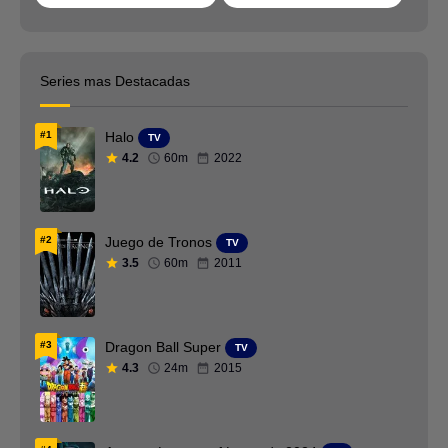
Catalan
Checo
Chino
Ciencia ficción
Series mas Destacadas
Cingalés
Colecciones
#1
Halo
TV
Comedia
Coreano
4.2
60m
2022
Crimen
Danes
Deporte
Documental
#2
Juego de Tronos
TV
Drama
DVDFULL
3.5
60m
2011
DVDRip
Español España
Estrenos
Estrenos de Cine
#3
Dragon Ball Super
TV
4.3
24m
2015
Familia
Fantasia
Filipino
Finés AC3 5.1