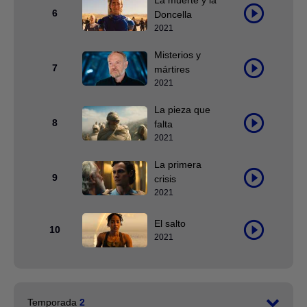
La muerte y la
6
Doncella
2021
Misterios y
7
mártires
2021
La pieza que
8
falta
2021
La primera
9
crisis
2021
El salto
10
2021
Temporada
2