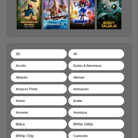
3D
4K
Acción
Action & Adventure
Albanés
Aleman
Amazon Prime
Animacion
Anime
Arabe
Armenio
Aventura
Bélica
BRRip 1080p
BRRip 720p
Cantonés