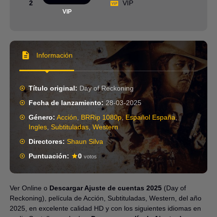
2
VIP
VIP
Información
Título original:
Day of Reckoning
Fecha de lanzamiento:
28-03-2025
Género:
Acción
,
BRRip 1080p
,
Español España
,
Ingles
,
Subtituladas
,
Western
Directores:
Shaun Silva
Puntuación:
0
votos
Ver Online o
Descargar Ajuste de cuentas 2025
(Day of
Reckoning), película de Acción, Subtituladas, Western, del año
2025, en excelente calidad HD y con los siguientes idiomas en