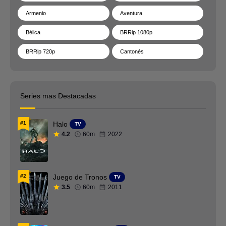
Armenio
Aventura
Bélica
BRRip 1080p
BRRip 720p
Cantonés
Catalan
Checo
Chino
Ciencia ficción
Series mas Destacadas
Cingalés
Colecciones
#1
Halo
TV
Comedia
Coreano
4.2
60m
2022
Crimen
Danes
Deporte
Documental
#2
Juego de Tronos
TV
Drama
DVDFULL
3.5
60m
2011
DVDRip
Español España
Estrenos
Estrenos de Cine