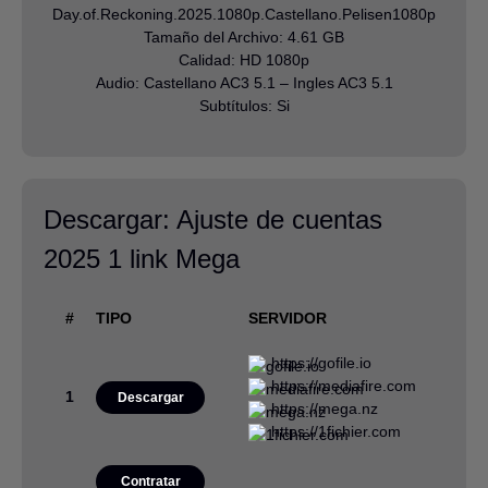
Day.of.Reckoning.2025.1080p.Castellano.Pelisen1080p
Tamaño del Archivo: 4.61 GB
Calidad: HD 1080p
Audio: Castellano AC3 5.1 – Ingles AC3 5.1
Subtítulos: Si
Descargar: Ajuste de cuentas
2025 1 link Mega
#
TIPO
SERVIDOR
FE
https://gofile.io
https://mediafire.com
1
08/
Descargar
https://mega.nz
https://1fichier.com
Contratar