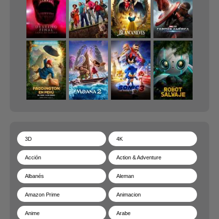
3D
4K
Acción
Action & Adventure
Albanés
Aleman
Amazon Prime
Animacion
Anime
Arabe