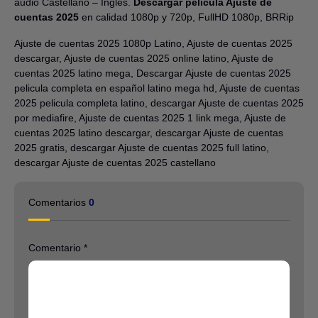
audio Castellano – Ingles.
Descargar película Ajuste de
cuentas 2025
en calidad 1080p y 720p, FullHD 1080p, BRRip
Ajuste de cuentas 2025 1080p Latino, Ajuste de cuentas 2025
descargar, Ajuste de cuentas 2025 online latino, Ajuste de
cuentas 2025 latino mega, Descargar Ajuste de cuentas 2025
pelicula completa en español latino mega hd, Ajuste de cuentas
2025 pelicula completa latino, descargar Ajuste de cuentas 2025
por mediafire, Ajuste de cuentas 2025 1 link mega, Ajuste de
cuentas 2025 latino descargar, descargar Ajuste de cuentas
2025 gratis, descargar Ajuste de cuentas 2025 full latino,
descargar Ajuste de cuentas 2025 castellano
Comentarios
0
Comentario
*